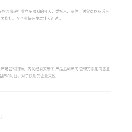
它充电了（低电量10%-15%充电最佳）。5、 电池电量充满后
小时左右，充满电后应当拔下充电设备。6、 不要私自拆卸PDA；非
在物流快递行业竞争激烈的今天，委托人、货件、送货员以及后台
电池受损后极易膨胀或者爆炸。7、 放置环境；PDA若长期放在潮
指标。在企业快速发展壮大的过...
燥低温环境下。君安宏图 C50 PDA 电池使用规范 详情说明君安
证识别、NFC等不同功能的产品，满足多样化数据采集需求。C...
 1、收派件信息交互慢，效率低 2、收派件资料收集和录入
务员工作量和质量的量化考核依据 5、如需要进一步做大做
信息化水平对业务进行全面的管理和监控!【系统描述】 面对这
注为客户定制快递物流解决方案，在这里为快递物流同步提供高
条码技术、GPRS技术构建的综合物流信息处理平台，将信息数
场管理困难，内忧经君安宏图 产品追溯流向 管理方案销商恶意
的数据采集输入的有效手段。实现了物流的全程跟踪以及快速、准
牌和利益。对于快消品企业来说...
司整体成本，减少发送和中转错误，实现业务流程的严密跟踪和财
，提高企业信息准确度和及时性，为企业决策提供服务。 一、
网络侧三大部分组成。 (1)移动智能终端 深圳君安宏图
解决方案，来追溯产品流向，合理分配产品资源，掌握渠道终端信
售商共通平台，实现信息的共享与工作流的协同，并将企业内部
企业来说非常重要。 君安宏图 产品流向追溯管理解决方案概述
经销商以及零售商量身定制的解决方案。方案以企业管理总部、各
条码信息技术覆盖各个组织之间的商品流转、后勤保障、政策执