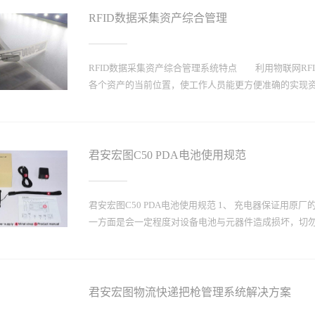
RFID数据采集资产综合管理
RFID数据采集资产综合管理系统特点 利用物联网R
各个资产的当前位置，使工作人员能更方便准确的实现资
在图形化展示界面中对资产进行区域设防、撤防、授权
拆报警等多种安全报警形式，为管理资产提供更可靠的
君安宏图C50 PDA电池使用规范
更加清晰直观，有效提高了区域内资产的管理力度。 系
合，实现全方位多功能的系统管理。 本系统提供多种灵
资产综合管理功能介绍 资产定位追踪 在系统图形
君安宏图C50 PDA电池使用规范 1、 充电器保证用
定资产当前所在位置及其历史移动轨迹。 资产实时
一方面是会一定程度对设备电池与元器件造成损坏，切勿使
置，对监管资产情况进行实时位置、状态监管，对资产
过语音、文字形式进行提示报警，并将报警位置在对
区域平面图对管理区内资产信息、位置、安全状况等
使用边充电情况；边使用边充电很容易造成设备发热发
还、清点、报废、折旧等常规管理记录信息登记...
坏。3、 定期关机；频繁开关机对PDA的损耗比较大。
君安宏图物流快递把枪管理系统解决方案
次的频率是适合的。有助于延长设备使用寿命。4、 电