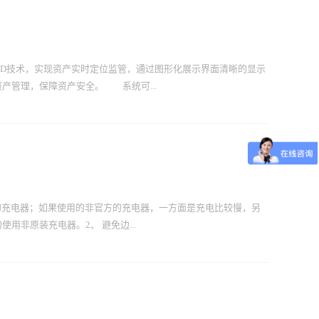
FID技术，实现资产实时定位监管，通过图形化展示界面清晰的显示
产管理，保障资产安全。 系统可...
移动等多种监管设置，并具备丢失报警、非授权移动报警、标签防
安全保障。 通过可视化查询界面使管理区域内资产状态、位置
统将物联网RFID、数据采集、智能定位、云计算等多种技术结
活的第三方接口，与第三方应用系统无缝连接。RFID数据采集
化展示界面对资产分布进行实时位置更新显示，并可实时查询指
原厂的充电器；如果使用的非官方的充电器，一方面是充电比较慢，另
监管 系统可对资产及管理区域进行设防、撤防、授权移动等设
用非原装充电器。2、 避免边...
丢失、非法标签拆卸、未授权移动等问题现象采取视频抓拍，并通
应的系统平面图中进行显示。 可视化查询 管理人员可以通过
进行可视化查询 资产管理 用于对资产增加、领用、借出归
烫，长此以往，对电池乃至设备内部的元器件造成不可逆转的损
定期关机一次即可，这样可以让PDA更好的休息，选择一周开关机一
池电量不要用尽后再充电；如果电池长期处于低电压状态，过度放