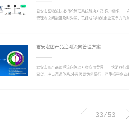
电会导致充不进电的现象，当电池电量用到低电报警就该为
不要继续长时间充电；电量从10%到100%充电时长在3
君安宏图物流快递把枪管理系统解决方案 客户需求 
专业人士私自拆卸，若手法不当易造成电池破损，变形，
管理者之间能否及时沟通，已经成为物流企业竞争力的重要
湿环境下，会缩短电子元器件的使用寿命，PDA应放置在干
数据采集终端系列产品包含条码、RFID、PSAM、 身份
程中，物流快递企业遇到了货物信息及时传递的难题：
效率低 3、缺乏对业务员的工作监管 4、缺乏对业
君安宏图产品追溯流向管理方案
强，则需要大量的人力成本投入物流快递企业必须提高
一需求，深圳市成为信息技术有限公司，凭借多年来专
效、稳定的技术解决方案。 本方案利用移动智能终端、
君安宏图产品追溯流向管理方案应用背景 快消品行业市
据自动识读、自动输入系统。为我们提供了快速、准确
窜货，冲击渠道体系;外患假冒伪劣横行，严重损害企业品
确地掌握流动过程中所发生的信息流、资金流，降低公
务帐款的清晰控制，提高企业管理水平，加强企业能力
系统构成 由移动智能终端、无线网络和系统管理平台
，渠道形式多样、管理困难，迫切需要一套完善的管理
C50X无线数据采集器，实现现场数据信...
息，控制窜货现象。 因此，搭建供应商与经销商、零
业务管理与企业间业务合作有机结合，对快消品供应商
33/53
君安宏图产品流向追溯管理解决方案是专门为供应商、
级分销商、零售终端等组织单位为系统应用基础，基于