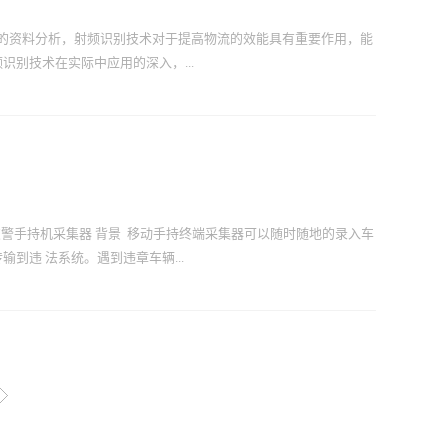
流运输电子防盗系统，适用于手机运输、电器运输、煤炭物流，油品
效防止运输途中对商品的更换、掺杂、以次充好等作弊行为。深圳
的资料分析，射频识别技术对于提高物流的效能具有重要作用，能
电子封，安装在运输车辆的箱门上，每个RFID电子封具有全球唯一
别技术在实际中应用的深入，...
由RFID读写器自动读取RFID电子封中储存的货物运输信息，由
溯到责任人。原厂家销售联系方式 张经理13636703306。 物
、符合ISO18...
005年1月1日推迟到2005年年中，最后只要求供应商能在65%的
的美国国防部，也面临缺乏详细可行的发展战略、系统整合困难、
合表达了对投资回报的忧虑，不愿意为RFID项目提供资金支持。
术本身的成熟度等问题，无不证明了射频识别技术的应用之路并不
待解决的技术问题，从标签失效到温度、湿度等外部环境造成标签
端交警手持机采集器 背景 移动手持终端采集器可以随时随地的录入车
接影响射频识别技术在军事物流领域的全面应用。 标签的问题。
到违 法系统。遇到违章车辆...
熟，但由于其价值昂贵，使用范围受限。无源标签造价相对较低，但
量是用户关心的问题。无源标签使用的基材其适用性、强度和成本
调查表明，30%的标签在粘贴...
警执法，使 执法力度更有威慑力。以交管局的内部信息网络为核
）为执行工具， 结合银行的电子支付服务，为路面执勤民警提供全面的
现代化信息管理技术，通过加强执法的制度化电子化建设，提升交
一些无法避免的管理漏洞。 系统组成智能POS 终端交警 移动执法
 产品实现交警现场执法，包括现场查询、现 场处罚、现场打印罚款单