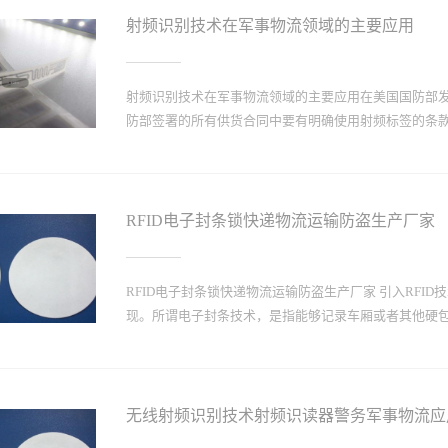
射频识别技术在军事物流领域的主要应用
射频识别技术在军事物流领域的主要应用在美国国防部发布
防部签署的所有供货合同中要有明确使用射频标签的条款。自
立设备和工具、个人物品、武器系统维修部件和元件等部
UHF 860MHz至960MHz频段，最小读取范围3米的
RFID电子封条锁快递物流运输防盗生产厂家
带有射频标签，并规定所有货运集装箱，包括6至12米
标签。国防部后勤局在位于加州和宾州的战略配送中心
统。 射频识别技术 军事物流 超高频主要应用 目前
RFID电子封条锁快递物流运输防盗生产厂家 引入RF
资位置、状态的监控、仓储管理以及特定物品查找、分
现。所谓电子封条技术，是指能够记录车厢或者其他硬包装
载大型装备、集装箱的拖车上安装射频标签，同时在运
频识读器和后台计算机系统。当安装射频标签的集装箱
后台计算机系统存储和显示。如有需要，射频识读器还可
被非法开启的时候自动报警的一种验证货物完整性的鉴
货柜开关状态信息记录到电子标签中，成为货物运输信
无线射频识别技术射频识读器警务军事物流应
被开启的验证目标。一旦电子封条遭到破坏，将会反映