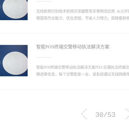
输量大、价值相对较高的特点，推出了基于RFID的物
运输、烟草物流、食品物流等需要商品运输的企业，有
无线射频识别技术射频识读器警务军事物流应用 从公开
市君安宏图技术公司—物流运输电子防盗系统采用RFID
够提高作业能力、优化流程、节省人力物力。但随着射频识
的号码，它自动记录车厢箱门开启时间，货物到达目的地后
此判断运输过程是否发生作弊行为，如果有作弊现象，能够追
流运输电子防盗系统产品介绍 3.1 RFID高保电子封条 1
也逐步暴露出一些问题。沃尔玛采用RFID的计划从最初的2
商品上贴上电子标签即可。 积极推动射频识别技术应用
智能POS终端交警移动执法解决方案
投资效益不明确等种种质疑，致使美国各军种都在不同场
同时，不断暴露出的射频识别可靠性、系统整合以及技
平坦。在军事物流领域，应用射频技术还存在着不少亟
智能POS终端交警移动执法解决方案PDA 交通执法终
无法读取，再到无线射频干扰等等。这些问题的解决将直
辆违章信息，每个交警配发一台，该系统通过无线网络传输
RFID有源标签的性能、可靠性、制造工艺相对比较成
其性能和可靠性有待提高。有源标签的体积、电池的容
之间还需要权衡。据某研究机构2005年对无源标签供应商的
后，可以当场录入，直接处理违章，并打印罚单，方便交
心，以 君安宏图PDA 交通执法终端（以下简称 PDA
信息化服务，扩大交管部门的信息化 管理的范围。利用
30/53
管部门各类信息 的处理效率，减少传统管理方法中存在的
解决方案 该项目主要是依靠 GPRS 网络，通过 PDA