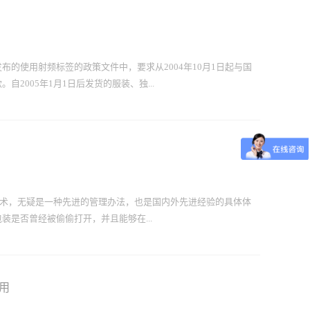
的使用射频标签的政策文件中，要求从2004年10月1日起与国
2005年1月1日后发货的服装、独...
分军用品必须在包装件、托盘上使用军队UID识别码、
无源标签。从2007年1月1日起，发送到国防部所有场所的全部物品都要
海运集装箱及大型空运货盘，必须带有包含集装箱中货物内容的有源
以及其在全球货物配送的重要转运节点安装射频识读器和支持系
，射频识别技术在军事物流领域的应用主要集中在运输途中对装备物
ID技术，无疑是一种先进的管理办法，也是国内外先进经验的具体体
发等方面。 （1）在运装备物资可视化管理。即在集装箱或装
是否曾经被偷偷打开，并且能够在...
输起点、终点和各中途转运站等各个节点上配置固定式或手持式射
或运输车辆经过时，射频识读器读出射频标签存储的信息并传送给
根据指令对射频标签上的内容进行更新。计算机系统经...
别技术。电子封条能够实现对于货柜的自动识别，将货物运输中的
息的载体，在点对点运输过程中实现从始发站到目标站之间货柜未
用
给计算机监控系统。 深圳市君安宏图技术公司根据客户商品运