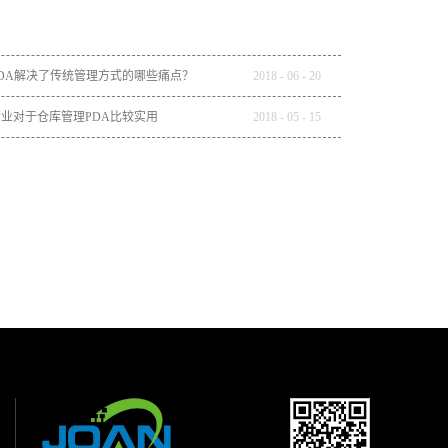
DA解决了传统管理方式的哪些痛点？
2018
-
06
-
20
业对于仓库管理PDA比较实用
2018
-
05
-
15