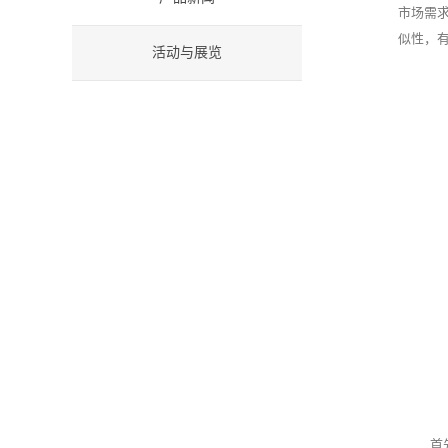
市场需
似性，
活动与展览
首