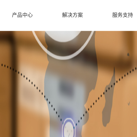
产品中心
解决方案
服务支持