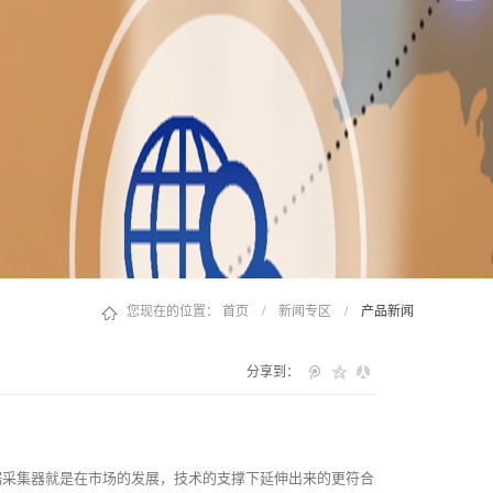
您现在的位置：
首页
/
新闻专区
/
产品新闻
分享到：
据采集器就是在市场的发展，技术的支撑下延伸出来的更符合