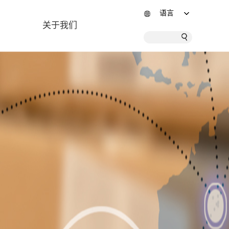
语言
关于我们