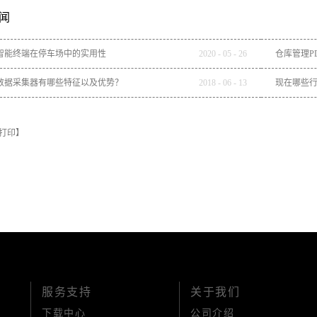
闻
智能终端在停车场中的实用性
2020
-
05
-
26
仓库管理P
数据采集器有哪些特征以及优势？
2018
-
06
-
13
现在哪些行
打印】
服务支持
关于我们
下载中心
公司介绍