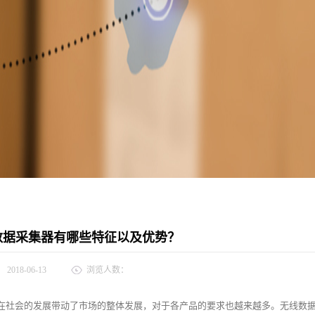
数据采集器有哪些特征以及优势？
：
2018-06-13
浏览人数：
在社会的发展带动了市场的整体发展，对于各产品的要求也越来越多。无线数