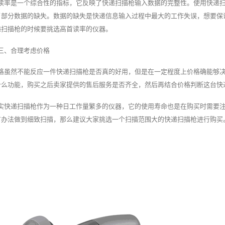
读率是一个综合性的指标，它反映了快递扫描枪输入数据的完整性。使用快递
了部分数据的缺失。数据的缺失是快递信息输入过程中最大的工作失误，想要保
递扫描枪的时候要挑选高首读率的仪器。
三、合理考虑价格
格虽然不能反应一件快递扫描枪是否真的好用，但是在一定程度上价格确能够
什么功能，购买之后卖家提供的售后服务是否齐全，然后再结合价格判断这台快
实快递扫描枪作为一种日工作量繁多的仪器，它的使用寿命也是在购买时需要
有办法做到细致扫描，那么建议大家挑选一个扫描范围大的快递扫描枪进行购买