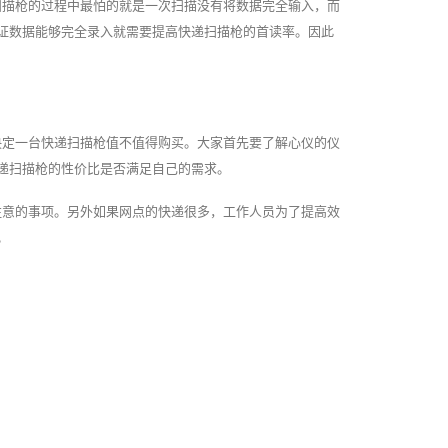
扫描枪的过程中最怕的就是一次扫描没有将数据完全输入，而
证数据能够完全录入就需要提高快递扫描枪的首读率。因此
决定一台快递扫描枪值不值得购买。大家首先要了解心仪的仪
递扫描枪的性价比是否满足自己的需求。
注意的事项。另外如果网点的快递很多，工作人员为了提高效
。