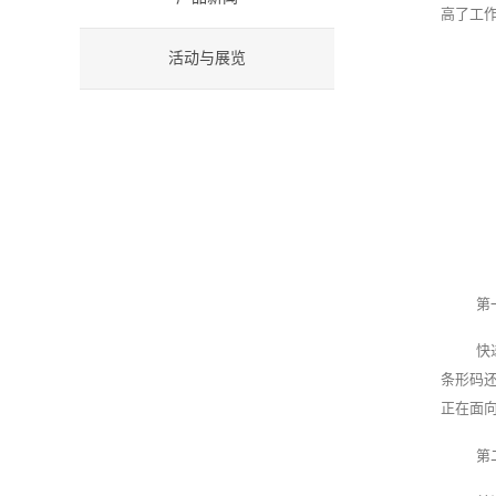
高了工
活动与展览
第
快
条形码
正在面
第