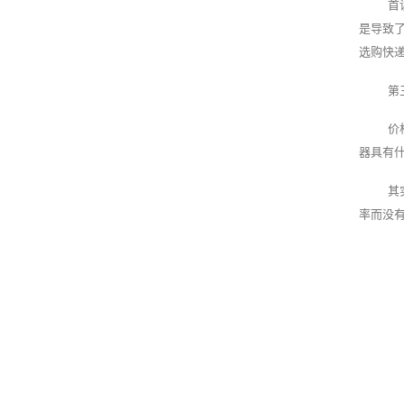
首
是导致
选购快
第
价
器具有
其
率而没