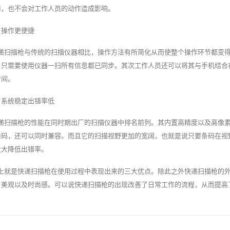
担，也不会对工作人员的动作造成影响。
、操作更便捷
递扫描枪与传统的扫描仪器相比，操作方法有所简化从而使整个操作环节都变
，只需要使用仪器一扫所有信息都已同步。其次工作人员还可以将其与手机结合
时间。
、系统稳定出错率低
递扫描枪的性能在同时期出厂的扫描仪器中排名前列。其内置高精度以及高像
维码，还可以同时兼容。而且它的扫描视野更加的宽阔，也就是说只要条码在视
大大降低出错率。
上就是快递扫描枪在使用过程中表现出来的三大优点。除此之外快递扫描枪的
了美观以及时尚感。可以说快递扫描枪的出现改善了日常工作的流程，从而提高