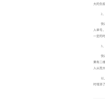
大的负
2
快
入单号
一定的
3
快
果有二
入从而
以
时增添