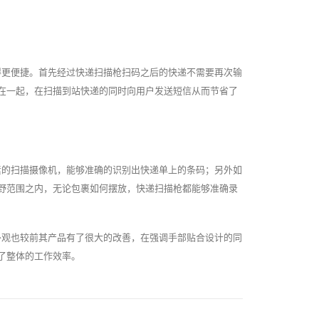
得更便捷。首先经过快递扫描枪扫码之后的快递不需要再次输
在一起，在扫描到站快递的同时向用户发送短信从而节省了
素的扫描摄像机，能够准确的识别出快递单上的条码；另外如
野范围之内，无论包裹如何摆放，快递扫描枪都能够准确录
外观也较前其产品有了很大的改善，在强调手部贴合设计的同
了整体的工作效率。