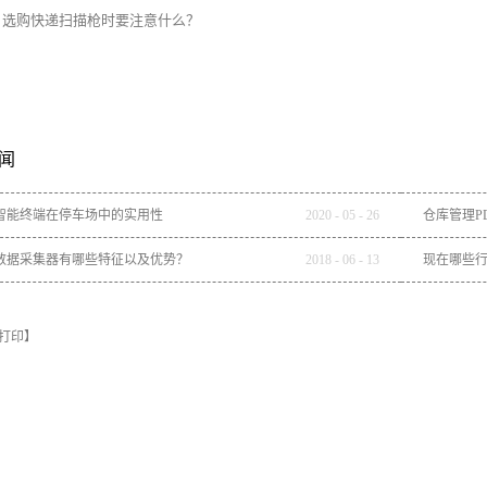
：
选购快递扫描枪时要注意什么？
闻
智能终端在停车场中的实用性
2020
-
05
-
26
仓库管理P
数据采集器有哪些特征以及优势？
2018
-
06
-
13
现在哪些行
打印】