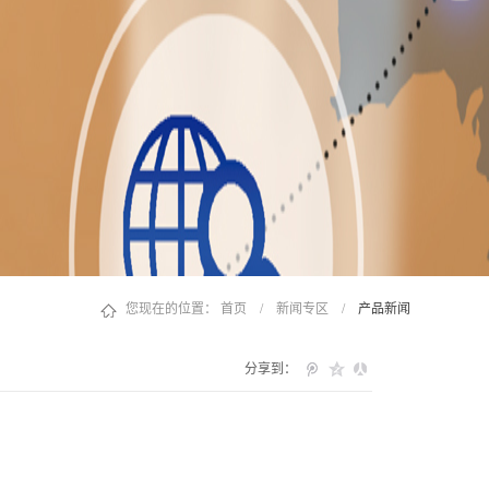
您现在的位置：
首页
/
新闻专区
/
产品新闻
分享到：