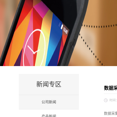
新闻专区
数据
时间
公司新闻
数据采
产品新闻