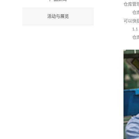
仓库管
仓
活动与展览
可以快
1.1
仓库管