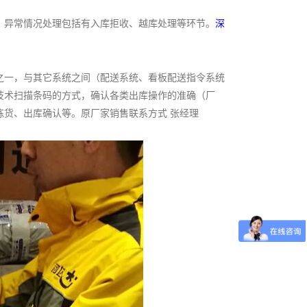
异常情况处理包括有入库拒收、越库处理等环节。
深
一，与其它系统之间（配送系统、看板配送指令系统
技术扫描条码的方式，确认各类出库操作的准确（厂
拣货、出库确认等。
原厂家销售联系方式
张经理