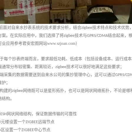
前面对自来水抄表系统的技术要求分析，结合
技术特点和技术优势
zigbee
方案。在实际应用中，我们选择了将
技术与
结合起来，
zigbee
GPRS/CDMA
行业应用参考
君安宏图
网站
www.szjoan.com
）
于每个抄表终端而言，要求超低功耗、低成本（包括设备成本、运行成本
端通常分布较密集、距离较近，
技术可以很好地满足这些要求；
zigbee
端采集的数据需要送到自来水公司的集抄管理中心，这可以通过
GPRS/CD
维护；
构建的
网络既可以是星形拓扑，也可以是网状网络拓扑，不论是哪
zigbee
络结构。
网状网络结构，保证数据传输的可靠性
ESH
单元楼设置一个
远端节点
ZIGBEE
小区设置一个
中心节点
ZIGBEE