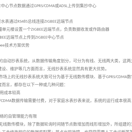
中心节点数据通过
或
上传到集抄中心
E
GPRS/CDMA
ADSL
层水表通过
总线连接
远端节点
RS485
ZIGBEE
幢单元楼设置一个
远端节点，负责数据收发或作路由器
ZIGBEE
远端节点上传到
中心节点
BEE
ZIGBEE
技术方案优势
bee
的自动抄表系统，从数据传输角度划分，可分为有线、无线两大类，这两
建设、维护等几方面而言，无线抄表系统显然具有更大优势。
市场上的无线抄表系统大致可分为基于无线数传模块、基于
数
GPRS/CDMA
度而言，都存在以下一种或几种问题：
用成本较高
数据传输需要付费，对于家庭水表抄表来说，系统的运行成本很高
CDMA
络的自管理能力有限
无线数传模块，除了数据轮询时间随节点数增加而线形增加外，所组建的