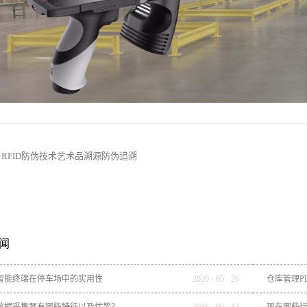
：
RFID防伪技术艺术品溯源防伪追溯
闻
智能终端在停车场中的实用性
2020
-
05
-
26
仓库管理P
数据采集器有哪些特征以及优势？
2018
-
06
-
13
现在哪些行