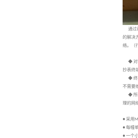
通过
的解决
络。
（
对
◆
抄表终
终
◆
不需要
所
◆
理的网
采用
●
M
每幢
●
一个
●