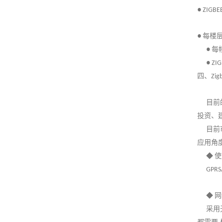
● ZIGBE
每楼
●
每
●
● ZIG
四、
Zig
目前
投资、
目前
应用角
使
◆
GPRS/
网
◆
采用