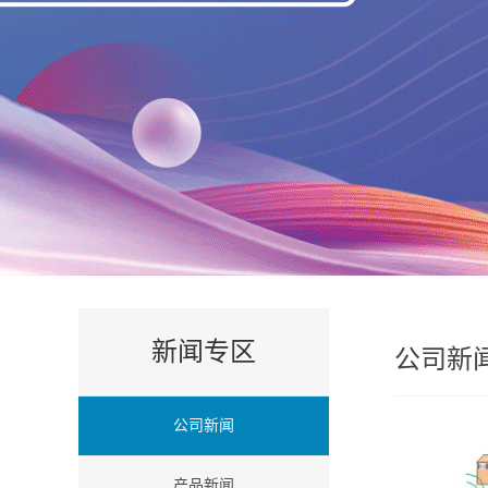
新闻专区
公司新
公司新闻
产品新闻