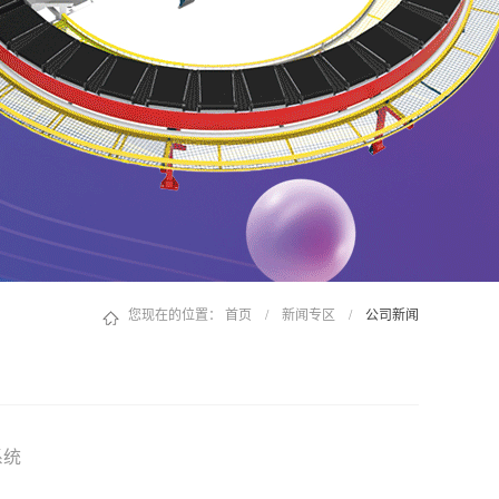
您现在的位置：
首页
/
新闻专区
/
公司新闻
系统