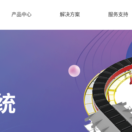
产品中心
解决方案
服务支持