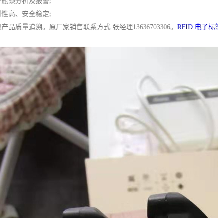
产瓶颈分析及报警
;
时性高、安全稳定
;
现产品质量追溯。
原厂家销售联系方式
张经理
13636703306
。
RFID 电子