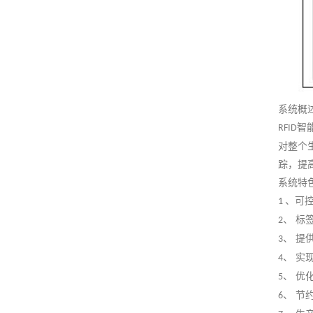
系统概
智
RFID
对整个
踪，提
系统特
、可
1
、 标
2
、 提
3
、 实
4
、 优
5
、 节
6