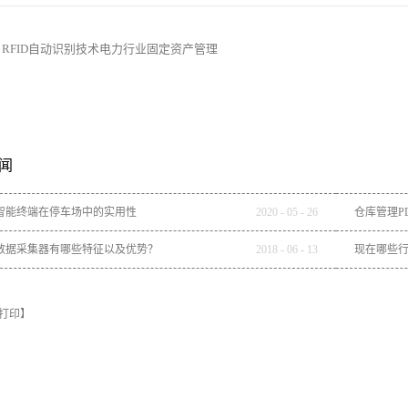
：
RFID自动识别技术电力行业固定资产管理
闻
智能终端在停车场中的实用性
2020
-
05
-
26
仓库管理P
数据采集器有哪些特征以及优势？
2018
-
06
-
13
现在哪些行
打印】