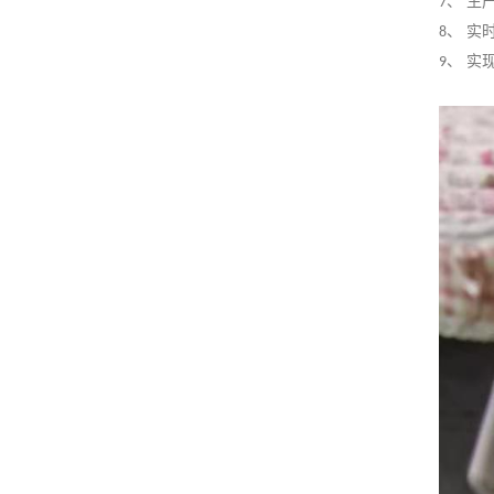
、 生
7
、 实
8
、 实
9